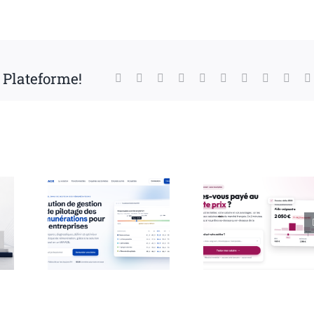
e Plateforme!
Facebook
X
Reddit
LinkedIn
WhatsApp
Tumblr
Pinterest
Vk
Xing
: la
lle
Lancement
tion
d’un nouveau
el de
simulateur
 des
de salaire en
ations
ligne gratuit
les
ises